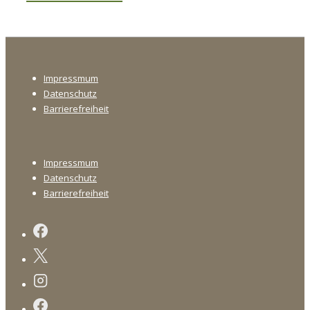
bisher
geschah:
Eine
Footer-
kurze
Impressmum
Menü
Geschichte
Datenschutz
des
Barrierefreiheit
FMO
Footer-
Impressmum
Menü
Datenschutz
Barrierefreiheit