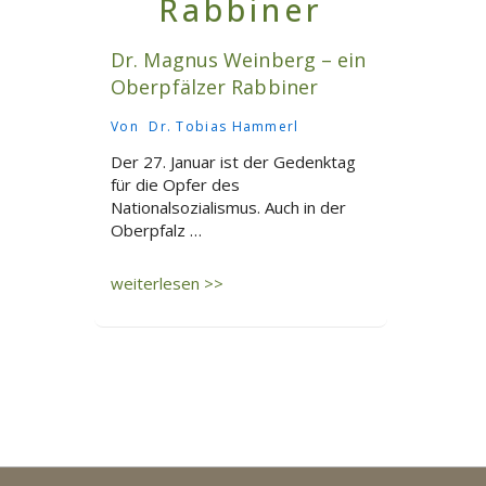
Dr. Magnus Weinberg – ein
Oberpfälzer Rabbiner
Von
Dr. Tobias Hammerl
Der 27. Januar ist der Gedenktag
für die Opfer des
Nationalsozialismus. Auch in der
Oberpfalz …
Dr.
weiterlesen >>
Magnus
Weinberg
–
ein
Oberpfälzer
Rabbiner