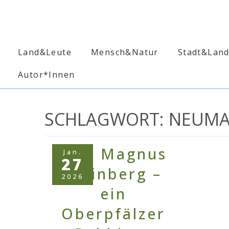
↓
Zum
Inhalt
Hauptnavigation
Land&Leute
Mensch&Natur
Stadt&Lan
Autor*Innen
SCHLAGWORT:
NEUMA
Jan.
27
2026