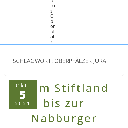
u
m
s
O
b
er
pf
al
z
SCHLAGWORT:
OBERPFÄLZER JURA
Okt.
5
2021