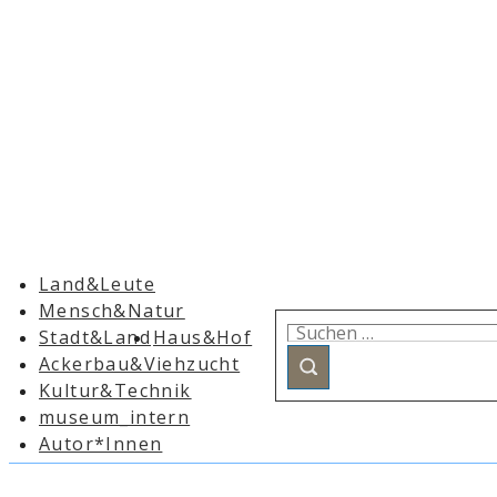
Hauptnavigation
Land&Leute
Mensch&Natur
Suchen
Stadt&Land
Haus&Hof
nach:
Ackerbau&Viehzucht
Kultur&Technik
museum_intern
Autor*Innen