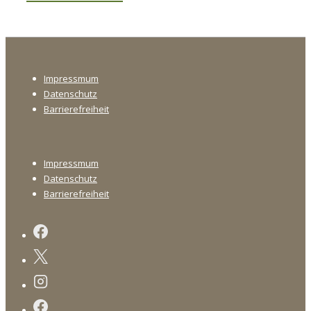
bisher
geschah:
Eine
Footer-
kurze
Impressmum
Menü
Geschichte
Datenschutz
des
Barrierefreiheit
FMO
Footer-
Impressmum
Menü
Datenschutz
Barrierefreiheit