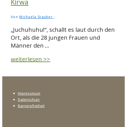
Kirwa
Von
Michaela Stauber
„Juchuhuhu!“, schallt es laut durch den
Ort, als die 28 jungen Frauen und
Männer den …
Materialisierte
weiterlesen >>
immaterielle
Kultur.
Bedeutungen
Footer-
und
Impressmum
Menü
Funktionen
Datenschutz
selbstgemachter
Barrierefreiheit
Brauchobjekte
am
Footer-