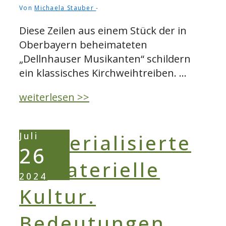
Von
Michaela Stauber
Diese Zeilen aus einem Stück der in
Oberbayern beheimateten
„Dellnhauser Musikanten“ schildern
ein klassisches Kirchweihtreiben. …
Kirwabaum
weiterlesen >>
und
Kücheln.
Juli
Bedeutungen
26
und
Funktionen
2024
selbstgemachter
Brauchobjekte
|
Teil