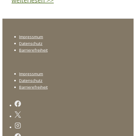
weiterlesen >>
–
Ein
autobiographischer
Footer-
Text
Impressmum
Menü
von
Datenschutz
Joseph
Barrierefreiheit
von
Hazzi?
Footer-
Impressmum
Menü
Datenschutz
Barrierefreiheit