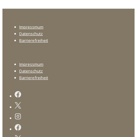
Digitalität
als
Footer-
Chance
Impressmum
Menü
für
Datenschutz
Freilandmuseen
Barrierefreiheit
Footer-
Impressmum
Menü
Datenschutz
Barrierefreiheit