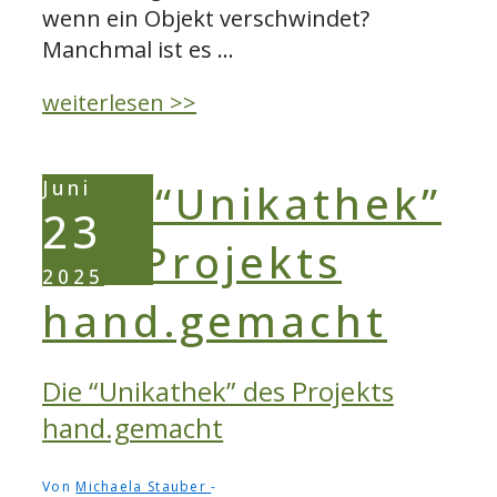
wenn ein Objekt verschwindet?
Manchmal ist es …
Vom
weiterlesen >>
realen
Objekt
Juni
zum
23
virtuellen
Gedächtnisträger
2025
Die “Unikathek” des Projekts
hand.gemacht
Von
Michaela Stauber