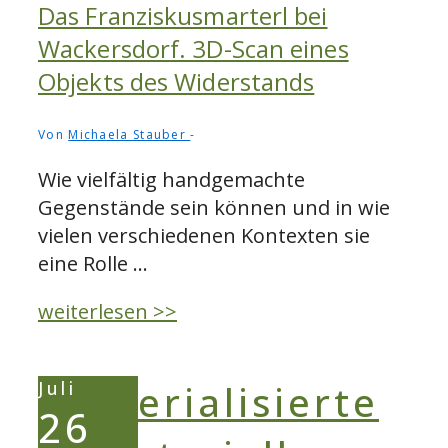
Das Franziskusmarterl bei
Wackersdorf. 3D-Scan eines
Objekts des Widerstands
Von
Michaela Stauber
Wie vielfältig handgemachte
Gegenstände sein können und in wie
vielen verschiedenen Kontexten sie
eine Rolle …
Das
weiterlesen >>
Franziskusmarterl
bei
Juli
Wackersdorf.
26
3D-