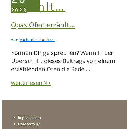
Funktionen
2023
selbstgemachter
Brauchobjekte
Opas Ofen erzählt…
am
Beispiel
Von
Michaela Stauber
der
Können Dinge sprechen? Wenn in der
Kirwa
Überschrift dieses Beitrags von einem
erzählenden Ofen die Rede …
Opas
weiterlesen >>
Ofen
erzählt…
Footer-
Impressmum
Menü
Datenschutz