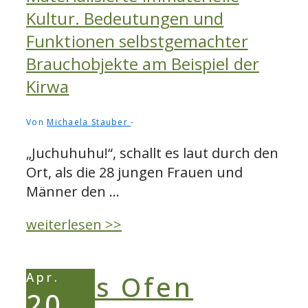
Kultur. Bedeutungen und
Funktionen selbstgemachter
Brauchobjekte am Beispiel der
Kirwa
Von
Michaela Stauber
„Juchuhuhu!“, schallt es laut durch den
Ort, als die 28 jungen Frauen und
Männer den …
Materialisierte
weiterlesen >>
immaterielle
Kultur.
Apr.
Bedeutungen
20
und