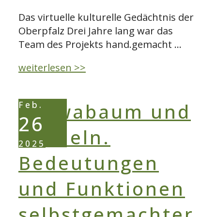
Das virtuelle kulturelle Gedächtnis der
Oberpfalz Drei Jahre lang war das
Team des Projekts hand.gemacht …
Die
weiterlesen >>
“Unikathek”
des
Feb.
Projekts
26
hand.gemacht
2025