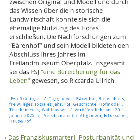
zwischen Original und Modell und durch
das Wissen über die historische
Landwirtschaft konnte sie sich die
ehemalige Nutzung des Hofes
erschließen. Die Nachforschungen zum
“Bärenhof” und sein Modell bildeten den
Abschluss ihres Jahres im
Freilandmuseum Oberpfalz. Insgesamt
sei das FSJ
“eine Bereicherung für das
Leben”
gewesen, so Riccarda Ullrich.
Eva Gröninger
Tagged with
Bärenhof
,
Bauernhaus
,
freiwilliges soziales Jahr
,
FSJ
,
Geschichte
,
Hofmodell
,
Tirschenreuth
,
Waldsassen
Veröffentlicht am
20.
Januar 2025
Veröffentlicht in
Allgemein
,
Erforschen
,
Haus&Hof
Vorheriger
Nächster
Beitragsnavigation
‹ Das Franziskusmarterl
Posturbanität und