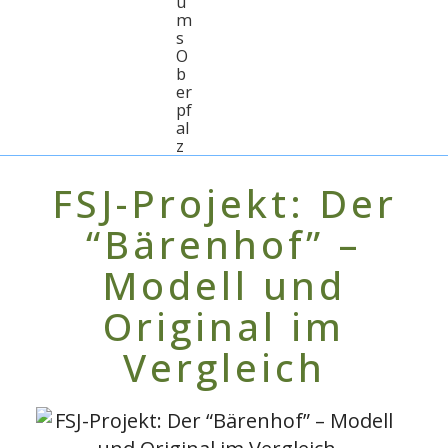
u
m
s
O
b
er
pf
al
z
FSJ-Projekt: Der
“Bärenhof” –
Modell und
Original im
Vergleich