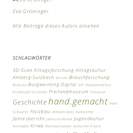
Eva Gröninger
Alle Beiträge dieses Autors ansehen
SCHLAGWÖRTER
3D-Scan
Alltagsforschung
Alltagskultur
Amberg-Sulzbach
Brauchforschung
bericht
Burgweinting
Digital
Bräuche
DIY
Dokumentation
Freilandmuseum
Erzählcafé
Erzählen
Freiraum
hand.gemacht
Geschichte
Hans
Holzbau
Schuierer
immaterielles Kulturerbe
Jahresbericht
Jugendkultur
jahresrückblick
Kirwa
Kirchweih
Kommunikation
kulturelle Praxis