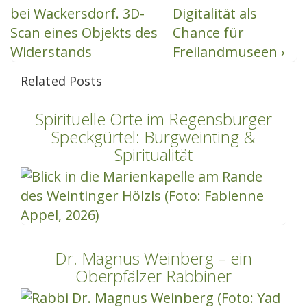
Beitrag
Beitrag
bei Wackersdorf. 3D-
Digitalität als
ist
ist
Scan eines Objekts des
Chance für
Widerstands
Freilandmuseen ›
Related Posts
Spirituelle Orte im Regensburger
Speckgürtel: Burgweinting &
Spiritualität
Dr. Magnus Weinberg – ein
Oberpfälzer Rabbiner