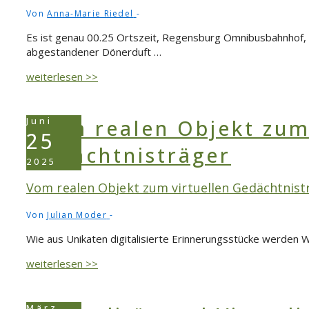
um
Von
Anna-Marie Riedel
Regensburg
Es ist genau 00.25 Ortszeit, Regensburg Omnibusbahnhof, d
abgestandener Dönerduft …
Party
weiterlesen >>
durch
Pendeln?
-
Juni
Freizeitmobilität
25
junger
Erwachsener
2025
im
Vom realen Objekt zum virtuellen Gedächtnist
suburbanen
Raum
Von
Julian Moder
Wie aus Unikaten digitalisierte Erinnerungsstücke werden 
Vom
weiterlesen >>
realen
Objekt
zum
März