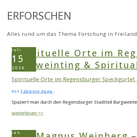
ERFORSCHEN
Alles rund um das Thema Forschung in Freila
Juli
15
2026
Spirituelle Orte im Regensburger Speckgürtel: 
Von
Fabienne Appe
Spaziert man durch den Regensburger Stadtteil Burgweinting,
Spirituelle
weiterlesen >>
Orte
im
Regensburger
Jan.