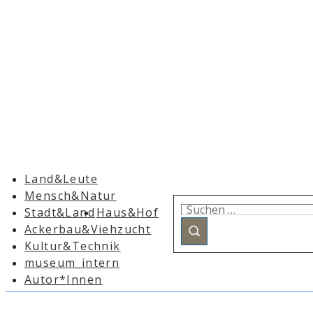
Hauptnavigation
Land&Leute
Mensch&Natur
Suchen
Stadt&Land
Haus&Hof
nach:
Ackerbau&Viehzucht
Kultur&Technik
museum_intern
Autor*Innen