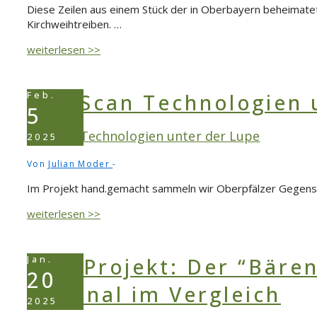
Diese Zeilen aus einem Stück der in Oberbayern beheimatet
Kirchweihtreiben. …
Kirwabaum
weiterlesen >>
und
Kücheln.
Bedeutungen
Feb.
und
5
Funktionen
3D-Scan Technologien unter der Lupe
selbstgemachter
2025
Brauchobjekte
Von
Julian Moder
|
Teil
Im Projekt hand.gemacht sammeln wir Oberpfälzer Gegens
2
3D-
weiterlesen >>
Scan
Technologien
unter
Jan.
der
20
Lupe
2025