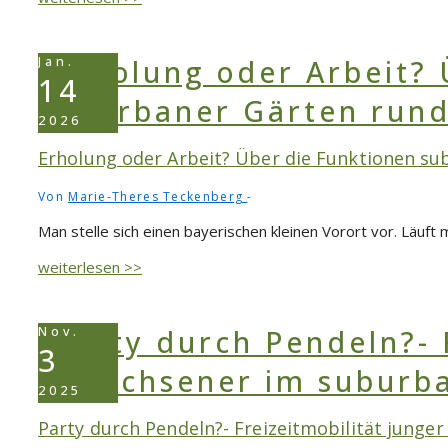
in
einer
ehemaligen
Jan.
NS
14
–
Mustersiedlung
2026
Erholung oder Arbeit? Über die Funktionen s
Von
Marie-Theres Teckenberg
Man stelle sich einen bayerischen kleinen Vorort vor. Läuf
Erholung
weiterlesen >>
oder
Arbeit?
Über
Nov.
die
3
Funktionen
suburbaner
2025
Gärten
Party durch Pendeln?- Freizeitmobilität jung
rund