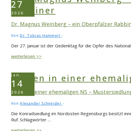
Speckgürtel:
27
Burgweinting
&
2026
Spiritualität
Dr. Magnus Weinberg – ein Oberpfälzer Rabbi
Von
Dr. Tobias Hammerl
Der 27. Januar ist der Gedenktag für die Opfer des National
Dr.
weiterlesen >>
Magnus
Weinberg
–
Jan.
ein
14
Oberpfälzer
Leben in einer ehemaligen NS – Mustersiedlun
Rabbiner
2026
Von
Alexander Schneider
Die Konradsiedlung im Nordosten Regensburgs besitzt inne
Ruf. Schlagwörter …
Leben
weiterlesen >>