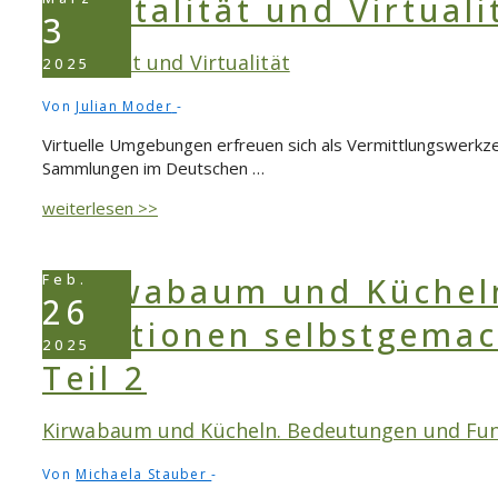
virtuellen
3
Gedächtnisträger
Digitalität und Virtualität
2025
Von
Julian Moder
Virtuelle Umgebungen erfreuen sich als Vermittlungswerkz
Sammlungen im Deutschen …
Digitalität
weiterlesen >>
und
Virtualität
Feb.
26
2025
Kirwabaum und Kücheln. Bedeutungen und Funk
Von
Michaela Stauber