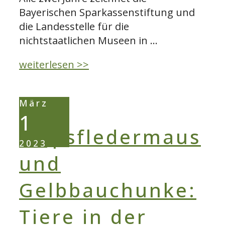
Bayerischen Sparkassenstiftung und
die Landesstelle für die
nichtstaatlichen Museen in …
Preisgekrönt:
weiterlesen >>
Das
“ZukunftsBauHaus”
März
1
2023