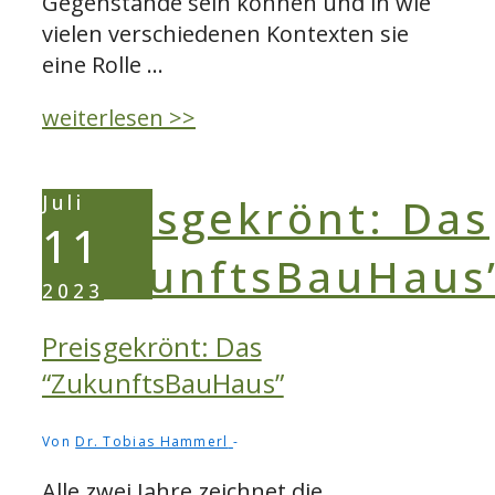
Gegenstände sein können und in wie
vielen verschiedenen Kontexten sie
eine Rolle …
Das
weiterlesen >>
Franziskusmarterl
bei
Juli
Wackersdorf.
11
3D-
Scan
2023
eines
Objekts
Preisgekrönt: Das
des
“ZukunftsBauHaus”
Widerstands
Von
Dr. Tobias Hammerl
Alle zwei Jahre zeichnet die