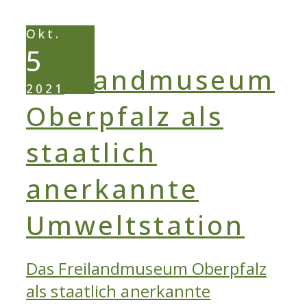
und
Okt.
Gelbbauchunke:
5
Tiere
in
2021
der
musealen
Kulturlandschaft
Das Freilandmuseum Oberpfalz
als staatlich anerkannte