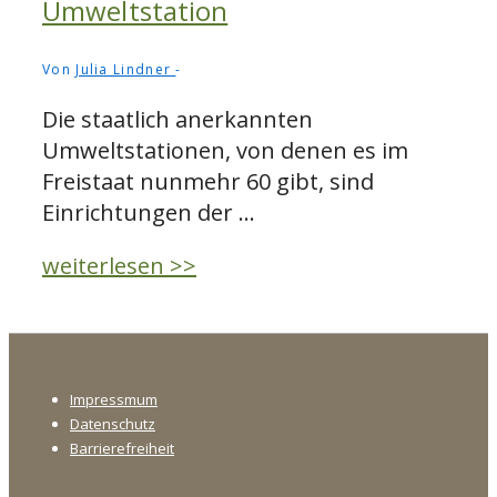
Umweltstation
Von
Julia Lindner
Die staatlich anerkannten
Umweltstationen, von denen es im
Freistaat nunmehr 60 gibt, sind
Einrichtungen der …
Das
weiterlesen >>
Freilandmuseum
Oberpfalz
als
Footer-
staatlich
Impressmum
Menü
anerkannte
Datenschutz
Umweltstation
Barrierefreiheit