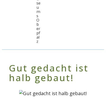
se
u
m
s
O
b
er
pf
al
z
Gut gedacht ist
halb gebaut!