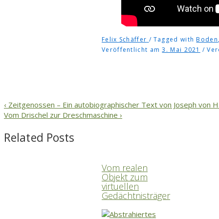
Felix Schäffer
Tagged with
Boden
Veröffentlicht am
3. Mai 2021
Ver
Beitragsnavigation
Vorheriger
‹ Zeitgenossen – Ein autobiographischer Text von Joseph von H
Beitrag
Nächster
Vom Drischel zur Dreschmaschine ›
ist
Beitrag
Related Posts
ist
Vom realen
Objekt zum
virtuellen
Gedächtnisträger