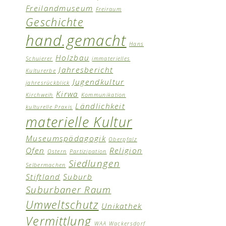
Freilandmuseum
Freiraum
Geschichte
hand.gemacht
Hans
Holzbau
Schuierer
immaterielles
Jahresbericht
Kulturerbe
Jugendkultur
jahresrückblick
Kirwa
Kirchweih
Kommunikation
Ländlichkeit
kulturelle Praxis
materielle Kultur
Museumspädagogik
Oberpfalz
Ofen
Religion
Ostern
Partizipation
Siedlungen
Selbermachen
Stiftland
Suburb
Suburbaner Raum
Umweltschutz
Unikathek
Vermittlung
WAA Wackersdorf