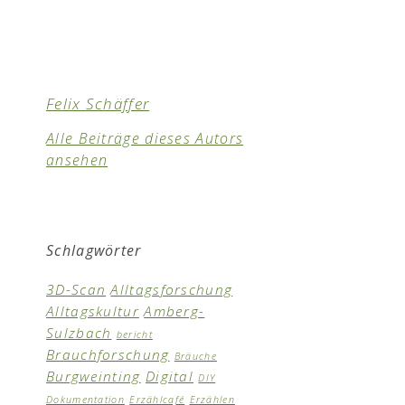
Felix Schäffer
Alle Beiträge dieses Autors
ansehen
Schlagwörter
3D-Scan
Alltagsforschung
Alltagskultur
Amberg-
Sulzbach
bericht
Brauchforschung
Bräuche
Burgweinting
Digital
DIY
Dokumentation
Erzählcafé
Erzählen