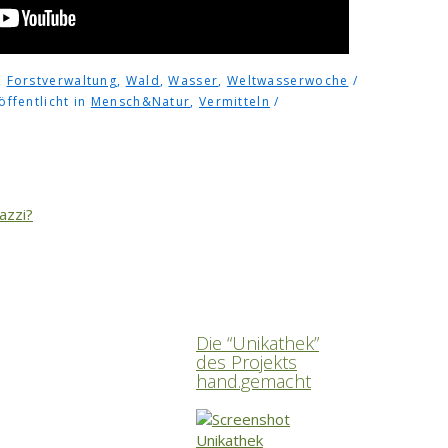
,
Forstverwaltung
,
Wald
,
Wasser
,
Weltwasserwoche
öffentlicht in
Mensch&Natur
,
Vermitteln
azzi?
Die “Unikathek”
des Projekts
hand.gemacht