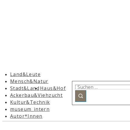
Hauptnavigation
Land&Leute
Mensch&Natur
Suchen
Stadt&Land
Haus&Hof
nach:
Ackerbau&Viehzucht
Kultur&Technik
museum_intern
Autor*Innen